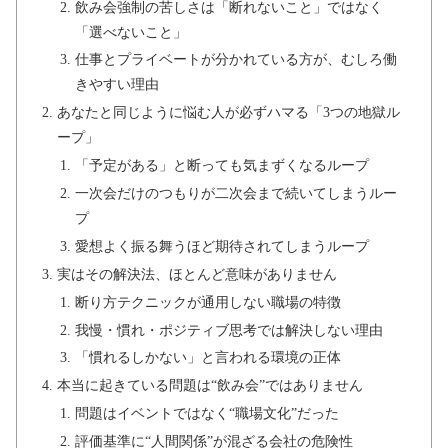
飲み会強制の苦しさは「断れないこと」ではなく
「選べないこと」
仕事とプライベートが分かれている方が、むしろ働
きやすい理由
あなたと同じように悩む人が必ずハマる「3つの地獄ル
ープ」
「予定がある」と断っても気まずくなるループ
一次会だけのつもりが二次会まで続いてしまうルー
プ
愛想よく振る舞うほど期待されてしまうループ
実はその解決法、ほとんど意味がありません
断り方テクニックが通用しない職場の特徴
我慢・慣れ・ポジティブ思考では解決しない理由
「慣れるしかない」と言われる環境の正体
本当に起きている問題は“飲み会”ではありません
問題はイベントではなく“職場文化”だった
評価基準に“人間関係”が混ざる会社の危険性