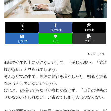
X
Facebook
Threads
はてブ
LINE
コピー
2026.07.26
職場で必要以上に話さないだけで、「感じが悪い」「協調
性がない」と見られてしまう。
そんな空気の中で、無理に雑談を増やしたり、明るく振る
舞おうとしていないだろうか。
けれど、頑張ってもなぜか疲れが抜けず、「自分の性格の
せいなのかもしれない」と責めてしまう人は少なくない。